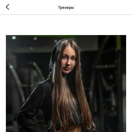
Тренеры
Верлянко Юлия